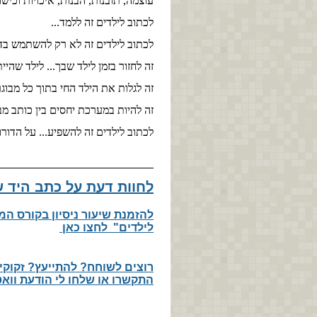
עוצמה, תובנות, הבנות, איכויות וכישור
לכתוב לילדים זה ללמד...
לכתוב לילדים זה לא רק להשתמש בדמי
זה לחזור בזמן לילד שבך... לילד שהיית
זה לגלות את הילד החי בתוך כל מבוגר
זה להיות במערכת יחסים בין כותב מבו
לכתוב לילדים זה להשפיע... על הדור
לחוות דעת על כתב היד ש
​להזמנת שיעור ניסיון בקורס ה
לילדים" לחצו כאן
רוצים לשוחח? להתייעץ? זקוקים
התקשרו או שלחו לי הודעת וואטסאפ לט