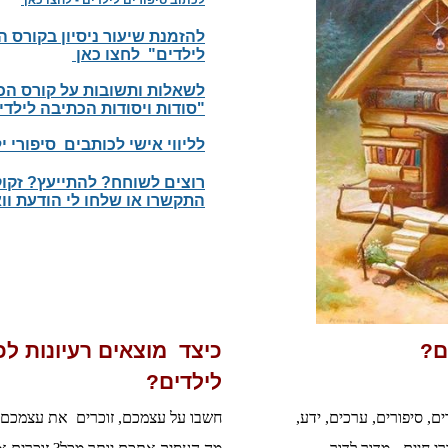
להזמנת שיעור ניסיון בקורס 
לילדים" לחצו כאן
לשאלות ותשובות על קורס ה
"סודות ויסודות הכתיבה לילד
​לליווי אישי לכותבים סיפורי י
רוצים לשוחח? להתייעץ? זקוק
התקשרו או שלחו לי הודעת וואטסאפ 
ם?
כיצד מוצאים רעיונות ל
לילדים?
ם, סיפורים, ערכים, ידע,
חשבו על עצמכם, זוכרים את עצמכם 