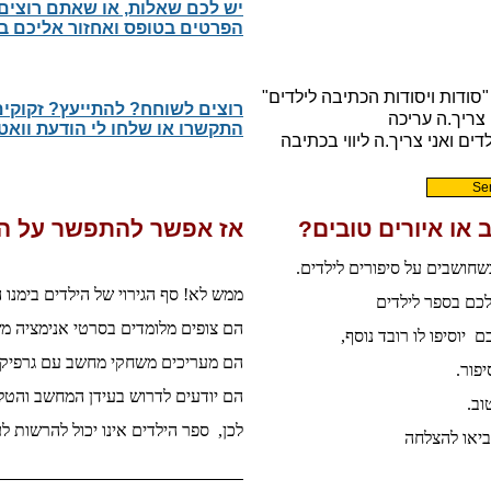
יש לכם שאלות, או שאתם רוצים
הפרטים בטופס ואחזור אליכם 
רוצים לשוחח? להתייעץ? זקוקים
התקשרו או שלחו לי הודעת וואטסאפ לטל
 או איורים טובים?
אז אפשר להתפשר על הא
שחושבים על סיפורים לילדים.
ממש לא! סף הגירוי של הילדים בימנו 
כם בספר לילדים
הם צופים מלומדים בסרטי אנימציה מ
 יוסיפו לו רובד נוסף,
הם מעריכים משחקי מחשב עם גרפיקה
פור.
הם יודעים
לדרוש בעידן המחשב והטלוו
וב.
לכן, ספר הילדים אינו יכול להרשות לע
ביאו להצלחה