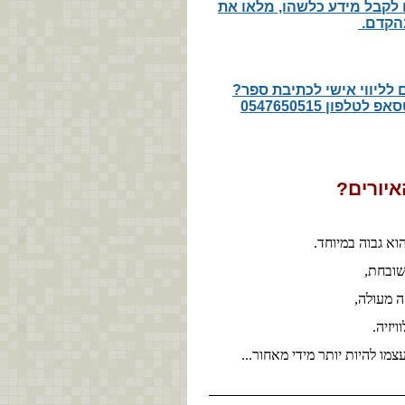
 לקבל מידע כלשהו, מלאו את
בהקדם.
 לליווי אישי לכתיבת ספר?
פון 0547650515
יורים?
הוא גבוה במיוחד.
שובחת,
 מעולה,
יזיה.
צמו להיות יותר מידי מאחור...