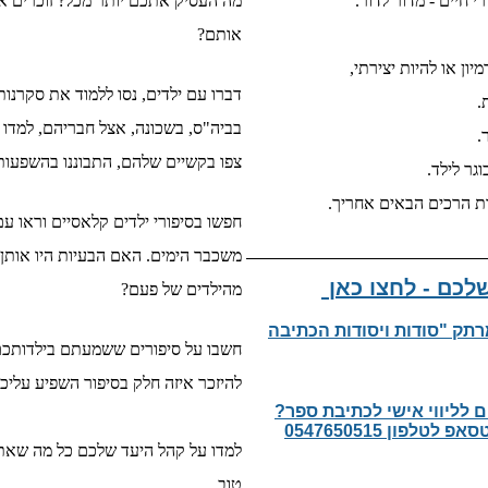
י חיים - מדור לדור.
מה העסיק אתכם יותר מכל? זוכרים 
אותם?
ון או להיות יצירתי,
דברו עם ילדים, נסו ללמוד את סקרנו
.
בביה"ס, בשכונה, אצל חבריהם,
למדו 
.
צפו בקשיים שלהם, התבוננו
בהשפעות 
גר לילד.
ות הרכים הבאים אחריך.
חפשו בסיפורי ילדים קלאסיים וראו ע
משכבר הימים. האם הבעיות היו אותן 
לכם - לחצו כאן
מהילדים של פעם?
מרתק "סודות ויסודות הכתיבה
חשבו על סיפורים ששמעתם בילדותכם 
להיזכר איזה חלק בסיפור השפיע עלי
 לליווי אישי לכתיבת ספר?
לפון 0547650515
למדו על קהל היעד שלכם כל מה שאתם 
טוב.