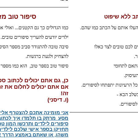
סיפור טוב מז
תב ללא שיפוט
והעלו אותם על הכתב
כמו שהם.
כמו הגדולים כך גם הקטנים... ואולי א
ילדים יודעים להעריך סיפורים טובים.
ים לכם טובים לצד כאלו
סיבה טובה להתגודד סביב מספר הסיפ
ר.
להצחיק ולגעת ברגשות.
בהתאם לתחומי
סיפור טוב בספר טוב, הוא כמו מספר 
העיסוק.
כן, גם אתם יכולים לכתוב ס
ל הרעיונות יתפתחו לסיפורים.
אם אתם יכולים לחלום את זה
זה!
שלב הבא -
(ו. דיסני)
לסיפורים.
אני מזמינה אתכם להצטרף אלי ל
מסע מרתק בו תלמדו איך לכתוב
סיפורים לילדים ותרכשו המון טכ
תחזיקו בספר אישי שלכם לילדים
משהו, או שאתם באמצע הדרך א