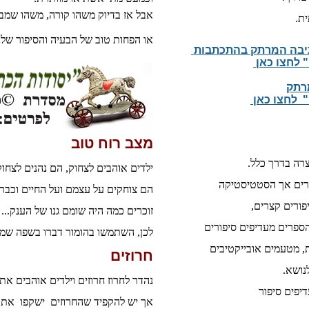
אבל אז בדיוק משהו קורה, משהו שמבי
ית.
או הפחות טוב של הבעיה והסיפור שלנ
תיבה המרתק בהתכתבות
" לחצו כאן
מרתק
" לחצו כאן
מצב רוח טוב
צרה בדרך כלל.
ילדים אוהבים לצחוק, הם נהנים לצחוק
ורים אך הסטטיסטיקה
הם צוחקים על עצמם ועל החיים וכבר
פורים קצרים,
זוכרים כמה היה שומם גנו של הענק..
הספרים מעדיפים סיפורים
לכן, השתמשו בהומור דברו בשפה ש
 מטעמים אובייקטיבים
חרוזים
נושא.
נהדר לחרוז חרוזים וילדים אוהבים את 
יפים סיפור
אך יש להקפיד שהחרוזים ישקפו את ה