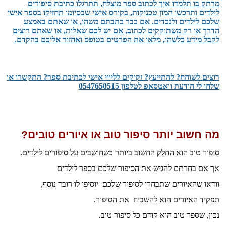
מרתק בו תלמדו איך לכתוב ספר מוצלח, תתרגלו כתיבת סיפורים
לילדים ותרכשו המון טכניקות, בקורס אישי שבסיומו תחזיקו בספר אישי
שלכם לילדים ולנכדים. אם כבר כתבתם משהו, או שאתם באמצע
הדרך או רק משתוקקים לכתוב, אם יש לכם שאלות, או שאתם רוצים
לקבל מידע כלשהו, מלאו את הפרטים בטופס ואחזור אליכם בהקדם.
רוצים לשוחח? להתייעץ? זקוקים לליווי אישי לכתיבת ספר? התקשרו או
שלחו לי הודעת וואטסאפ לטלפון 0547650515
מה חשוב יותר סיפור טוב או איורים טובים?
סיפור טוב הוא החלק החשוב ביותר כשחושבים על סיפורים לילדים.
אך אם בחרתם להגיש את הסיפור שלכם בספר לילדים
וודאו שהאיורים שתבחרו לסיפור שלכם יוסיפו לו רובד נוסף,
תפקיד האיורים הוא להשביח את הסיפור.
נכון, שספר טוב הוא קודם כל סיפור טוב.