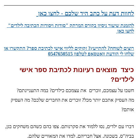
לחוות דעת על כתב היד שלכם - לחצו כאן
​להזמנת שיעור ניסיון בקורס המרתק "סודות ויסודות הכתיבה לילדים"
לחצו כאן
רוצים לשוחח? להתייעץ? זקוקים לליווי אישי לכתיבת ספר? התקשרו או
שלחו לי הודעת וואטסאפ לטלפון 0547650515
כיצד מוצאים רעיונות לכתיבת ספר אישי
לילדים?
חשבו על עצמכם, זוכרים את עצמכם כילדים? במה התעניינתם?
מה העסיק אתכם יותר מכל? זוכרים את החברים שלכם? מה העסיק
אותם?
דברו עם ילדים, נסו ללמוד את סקרנותם. צפו בהם כשהם משחקים בגן,
בביה"ס, בשכונה, אצל חבריהם,
למדו את המאוויים שלהם,