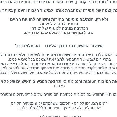
תוב" מסבירה ג. קמרון, שבני האדם הם יוצרים רוחניים ושהכתיבה 
ת עצמה של תפילה שמחברת אותנו למישור הגבוה והעמוק ביותר ש
ולא רק, הכתיבה מוסיפה בהירות ותשוקה לחוויות החיים
הכתיבה טובה לנשמה
הכתיבה מניבה לנו גוף של יצירה,
שביל מוחשי בתוך העולם שבו אנו חיים.
השיעור הראשון כבר בדרך אליכם... מה תלמדו בו?
ור אראה לכם כ
יצד הסיפור שאנחנו מספרים לעצמנו תלוי בפרטים ש
בתרגילים שבשיעור תתבקשו להציג את עצמכם בכל מיני אופנים.
ובות ומעניינות לחשוב על עצמכם ולתאר את עצמכם -
החל בראייה מפוכ
שיר, תלמדו לקבל מסרים ולעבוד איתם ולבסוף תתבקשו גם לחפש ולמצ
תגלו עוד כמה דרכים מעניינות להסתכל על עצמכם, על העולם ועל דרככם 
 הסיבות הטובות והנכונות ביותר ואת המניעים האישיים של כל א
לילדים.
נות זו תתוודעו גם לסיבות לכתיבת הסיפורים של סופרים גדולים ומפורס
**אם תצטרפו לקורס - הסכום ששלמתם יקוזז ממחיר הקורס
אם תחליטו לא להמשיך חוייבתם ב-390 ש"ח בלבד.
כתיבה פוריה שתהיה לכם!