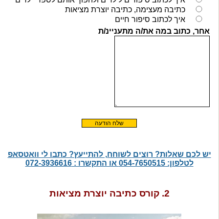
יש לכם שאלות? רוצים לשוחח, להתייעץ? כתבו לי וואטסאפ
לטלפון: 054-7650515 או התקשרו : 072-3936616
2. קורס כתיבה יוצרת מציאות