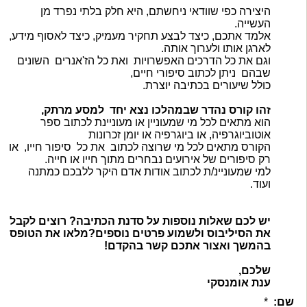
היצירה כפי שוודאי ניחשתם, היא חלק בלתי נפרד מן
העשייה.
אלמד אתכם, כיצד לבצע תחקיר מעמיק, כיצד לאסוף מידע,
לארגן אותו ולערוך אותה.
וגם את כל הדרכים האפשרויות ואת כל הז'אנרים השונים
שבהם ניתן לכתוב סיפורי חיים,
כולל שיעורים בכתיבה יוצרת.
זהו קורס נהדר שבמהלכו נצא יחד למסע מרתק,
הוא מתאים לכל מי שמעוניין או מעוניינת לכתוב ספר
אוטוביוגרפיה, או ביוגרפיה או יומן זכרונות
הקורס מתאים לכל מי שרוצה לכתוב את כל סיפור חייו, או
רק סיפורים של אירועים נבחרים מתוך חייו או חייה.
למי שמעוניינ/ת לכתוב אודות אדם היקר ללבכם כמתנה
ועוד.
יש לכם שאלות נוספות על סדנת הכתיבה? רוצים לקבל
את הסיליבוס ולשמוע פרטים נוספים?מלאו את הטופס
בהמשך ואצור אתכם קשר בהקדם!
שלכם,
ענת אומנסקי