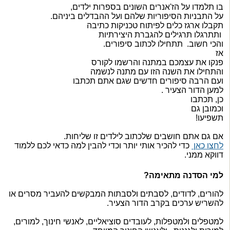
בו תלמדו על הז'אנרים השונים בספרות ילדים,
על התבניות הסיפוריות שלהם ועל ההבדלים ביניהם.
תקבלו ארגז כלים לפיתוח טכניקות כתיבה
ותתרגלו תרגילים להגברת היצירתיות
והכי חשוב. תתחילו לכתוב סיפורים.
אז
פנקו את עצמכם במתנה והרשמו לקורס
והתחילו את השנה הזו עם מתנה לנשמה
ועם הרבה סיפורים חדשים שגם אתם תכתבו
למען הדור הצעיר .
כן, תכתבו
וכמובן גם
תשפיעו!
אם גם אתם חושבים שלכתוב לילדים זו שליחות
.
לחצו כאן
כדי להכיר אותי יותר וכדי להבין למה כדאי לכם ללמוד
דווקא ממני
.
למי הסדנה מתאימה?
להורים, לדודים, לסבתים ולסבתות המבקשים להעביר מסרים או
להשריש ערכים בקרב הדור הצעיר.
למטפלים ולמטפלות, לעובדים סוציאליים, לאנשי חינוך, למורים,