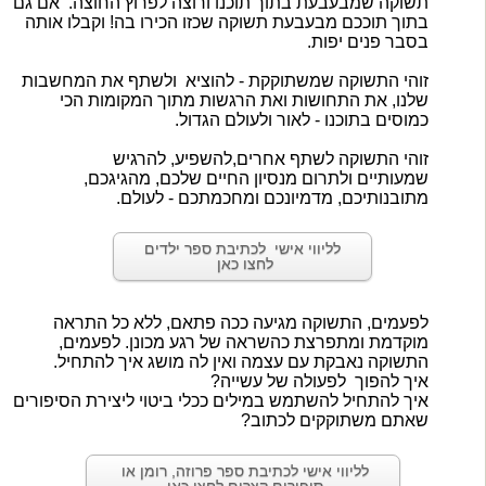
תשוקה שמבעבעת בתוך תוכנו ורוצה לפרוץ החוצה. אם גם
בתוך תוככם מבעבעת תשוקה שכזו הכירו בה! וקבלו אותה
בסבר פנים יפות.
זוהי התשוקה שמשתוקקת - להוציא ולשתף את המחשבות
שלנו, את התחושות ואת הרגשות מתוך המקומות הכי
כמוסים בתוכנו - לאור ולעולם הגדול.
זוהי התשוקה לשתף אחרים,להשפיע, להרגיש
שמעותיים ולתרום מנסיון החיים שלכם, מהגיגכם,
מתובנותיכם, מדמיונכם ומחכמתכם - לעולם.
לליווי אישי לכתיבת ספר ילדים
לחצו כאן
לפעמים, התשוקה מגיעה ככה פתאם, ללא כל התראה
מוקדמת
ומתפרצת כהשראה של רגע מכונן.
לפעמים,
התשוקה נאבקת עם עצמה ואין לה מושג איך להתחיל.
איך להפוך לפעולה של עשייה?
איך להתחיל להשתמש במילים ככלי ביטוי ליצירת הסיפורים
שאתם
משתוקקים לכתוב?
לליווי אישי לכתיבת ספר פרוזה, רומן או
סיפורים קצרים לחצו כאן