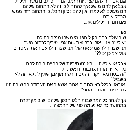
וגם אם היה להם קצת יותר זמן, הם היו כותבים משהו איכותי
אבל אין להם מושג איך להתחיל כי זה לא התחום שלהם
הם מעולם לא למדו, אין להם נסיון וחבל. כי התחום הזה ממש
מרתק אותם
ואם הם היו יכולים אז...
ואז
שוב עולה בהם הקול הפנימי משהו מנקר בתוכם
"אולי זה אני.. אולי בכל זאת - זה אני שצריך לכתוב משהו
אני שצריך להשמיע את קולי אני שצריך להעביר את המסרים
אולי אני כן יכול?"
אבל אז איכשהו – באינטנסיביות של החיים בורח להם
כל האוויר מההתלהבות הראשונית.
"זה בטח מאד יקר, זה גם דורש המון זמן שאין לי, לא. זה לא
בשבילי".
או "אני בכלל בא מתחום אחר. אשאיר את העבודה החשובה הזו
לסופרים מומחים ממני".
אך לאחר כל המחשבות הללו הבטן שלהם שוב מקרקרת
בתחושה כזו לא נעימה סוג של החמצה...