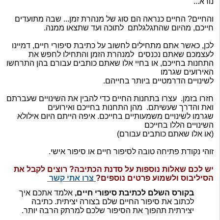
נורא...
והחיים? החיים כנראה הם סוג של מנהרת זמן... שבה מתועדים
חייכם, מהיום שהתגלגלתם לתוכה ועד שתצאו ממנה.
לכן, כאשר אתם מתחילים לחשוב על כתיבת סיפורי חיים, דמיינו
לעצמכם שאתם נכנסים למנהרת הזמן והתחילו לחפש את
התחנות בחייכם, או בחיי אלו שאתם כותבים עבורם בהן התרחשו
האירועים שגרמו
לשינויים הדרמטיים ביותר בחייהם.
חזרו בזמן. עצרו בתחנות החיים כדי להבין את השינויים שעברתם
ואת והדרך שעשיתם. מהן התחנות בחייכם ואירועים
שגרמו לשינויים משמעותיים בחייכם. איפה הייתם היום אילולא
השינויים הללו בחייכם
(או אלו שאתם כותבים עבורם)
זוהי נקודת פתיחה טובה לסיפור חיים או סיפור אישי.
יש לכם שאלות נוספות על סדנת הכתיבה? רוצים לקבל את
הסיליבוס ולשמוע פרטים נוספים?
צרו אתי קשר
בקורס השלם לכתיבת סיפורי חיים,
אלמד אתכם איך
לכתוב את סיפור החיים שלם בצורה יציתית. כתיבה
יצירתית תהפוך את הסיפור שלכם למרתק הרבה יותר.