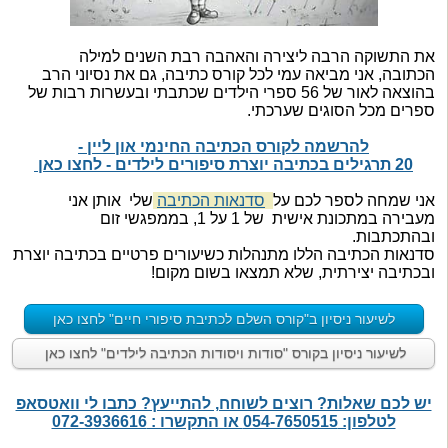
את התשוקה הרבה ליצירה והאהבה רבת השנים למילה
הכתובה, אני מביאה עמי לכל קורס כתיבה, גם את נסיוני הרב
בהוצאה לאור של 56 ספרי הילדים שכתבתי ובעשרות רבות של
ספרים מכל הסוגים שערכתי.
להרשמה לקורס הכתיבה החינמי און ליין -
20 תרגילים בכתיבה יוצרת סיפורים לילדים - לחצו כאן
אני שמחה לספר לכם על
סדנאות הכתיבה
שלי אותן אני
מעבירה במתכונת אישית של 1 על 1, בממפגשי זום
ובהתכתבות.
סדנאות הכתיבה הללו מתנהלות כשיעורים פרטיים בכתיבה יוצרת
ובכתיבה יצירתית, שלא תמצאו בשום מקום!
לשיעור ניסיון ב"קורס השלם לכתיבת סיפורי חיים" לחצו כאן
לשיעור ניסיון בקורס "סודות ויסודות הכתיבה לילדים" לחצו כאן
יש לכם שאלות? רוצים לשוחח, להתייעץ? כתבו לי וואטסאפ
לטלפון: 054-7650515 או התקשרו : 072-3936616