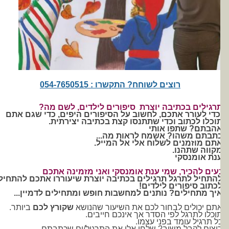
רוצים לשוחח? התקשרו : 054-7650515
רגילים בכתיבה יוצרת סיפורים לילדים, לשם מה?
כדי לעורר אתכם, לחשוב על הסיפורים היפים, כדי שגם אתם
וכלו לכתוב וכדי שתתנסו קצת בכתיבה יצירתית.
הבתם? שתפו אותי
תבתם משהו? אשמח לראות מה...
תם מוזמנים לשלוח אלי אל המייל.
קווה שתהנו.
נת אומנסקי
עים להכיר, שמי ענת אומנסקי ואני מזמינה אתכם
התחיל לתרגל תרגילים בכתיבה יוצרת שיעוררו אתכם להתחיל
כתוב סיפורים לילדים!
יך מתחילים? נותנים למחשבות חופש ומתחילים לדמיין...
תם יכולים לבחור לכם את השיעור שהנושא
שקורץ לכם
ביותר.
וכלו לתרגל לפי הסדר אך אינכם חייבים.
ל תרגיל עומד בפני עצמו.
וצים לקבל משוב? שלחו אלי את התרגיל/ים שכתבתם