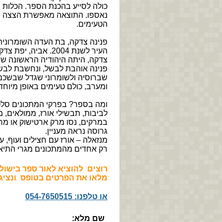
כולה לסייע בהכנת הספר. הכלות צי
נאספו. התוצאה מאפשרת הצצה נדי
הטעימים.
פנינה צדקה, בת העדה השומרונית, 
העיר לשנת 2004. אב
צדקה, היתה היהודיה הראשונה שנ
פנינה אוהבת לבשל, ונחשבת לבשל
שברוסיה ולשומרוני שגדל שבשכם,
ומערב, כולם טעימים באופן מיוחד.
ומה בספר? בפרקי המתכונים סלטים
לביבות, תבשילי אורז, ממולאים, 
במרקים, נסו מרק ארטישוק או מרק
גרוסה נראה מעניין.
מנזאלה – אורז עם חצילים ועוף, ע
רק אחדים מהמתכונים מגרי התיאבו
רוצים להוציא לאור ספר בישו
מלאו את הפרטים בטופס
ונציג
או טלפנו: 054-7650515