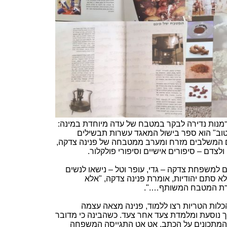
דמנות נדירה לבקר במטבח של עדה מיוחדת במינה:
טוב" הוא ספר בישול המאגד עשרות תבשילים
ם המשלבים מזרח ומערב ממטבחה של פנינה צדקה,
צדם – סיפורים אישיים וסיפורי פולקלור.
למשפחת צדקה – גדי, עופר וטל – נישאו לנשים
לא סתם יהודיות, אומרת פנינה צדקה, "אלא
הרת המטבח המשותף….".
כלות הטריות רצו ללמוד, פנינה מצאה עצמה
ך נוסעת ומלמדת צעד אחר צעד. כשהבינה כי מדובר
המתכונים על הכתב. אט אט התגייסה המשפחה