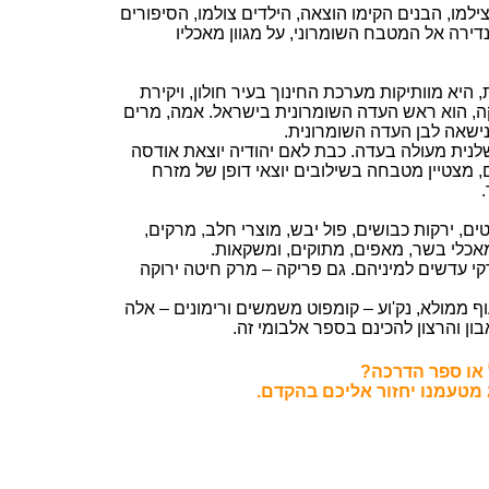
למו, הבנים הקימו הוצאה, הילדים צולמו, הסיפורים
רה אל המטבח השומרוני, על מגוון מאכליו
היא מוותיקות מערכת החינוך בעיר חולון, ויקירת
יה, יפת צדקה, הוא ראש העדה השומרונית בישראל. אמה, מרים
ישאה לבן העדה השומרונית.
נית מעולה בעדה. כבת לאם יהודיה יוצאת אודסה
 מצטיין מטבחה בשילובים יוצאי דופן של מזרח
, ירקות כבושים, פול יבש, מוצרי חלב, מרקים,
מאכלי בשר, מאפים, מתוקים, ומשקאות.
י עדשים למיניהם. גם פריקה – מרק חיטה ירוקה
וף ממולא, נק'וע – קומפוט משמשים ורימונים – אלה
ן והרצון להכינם בספר אלבומי זה.
ל או ספר הדרכה?
 מטעמנו יחזור אליכם בהקדם.