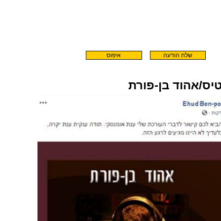
יס/אהוד בן-פורת