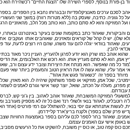
בן-פורת בנוסף, לספרי השירה שלו "הצגת החיים" ו"כשהירח הוא כמו
 אהב לסכם ערכים מאנציקלופדיות ובבגרותו נחבא בין הספרים. בספר 
ל כל גווניה. כתיבה, שעסק בה (ללא מטרות רווח) במשך שני העשורי
ועל המוזיקה והוא לא סתם כותב, הוא כותב מכל הלב, מהאוזניים הרג
והביקורות, שאהוד כתב במקומות שונים בעיקר באינטרנט ובאתרו, 
שלו). יש לו קהל של קוראים ומאזינים, שאוהבים אותו ועוקבים אחר
עים, שאהוד בוודאי יגלה להם עוד משהו, שהם היו רוצים לדעת, עוד פ
דאי להבין.
 שהוא אוהב כמו שרק הוא יודע לפרגן ולהעריץ, העניין ניכר מאוד בכתי
 אמן, הוא לא סתם מעריץ אותו. הוא רוכש את האלבומים, את הדיסק
וד כל מה שאפשר. הוא מנתח את היצירות וצובר ידע עצום ורב, שאות
אי אמר עליו, שהוא עשה לו את הראיון הטוב והמעמיק ביותר שאי פעם
 מיוחד בספר זה “כשאהוד פגש את אהוד”.
טיבי, שכל אמן, מוזיקאי או סופר משתוקק שיהיה לו. הוא מאזין, שכל 
מן מפרגן, מעלה על הכתב, שואל, יוצר קשר אישי וגורם לאמנים לשמוח
 עבודתם.
למשעולי המוזיקה המשובחת, שאהוד אוהב לאהוב. בין ג’וני קש, לברס
’ה רוטבליט, לאהוד בנאי ולשולי רנד ואם כל זה לא מספיק מעורבב ומ
סמית, לעשות אתנחתא עם יוסי בנאי, להשתולל עם רמי פורטיס (אחד הא
דיש פרק שלם בספר) ולקנח בריצ'ארד קליידרמן.
אמנים, שאהוד בחר לספר לכם עליהם בספר באמצעות החוויות שצבר
באופן אישי עם האמנים עצמם.
מכם כוס קפה טוב, או כוס יין משובח, להשקיט את כל הרעשים מסביב,