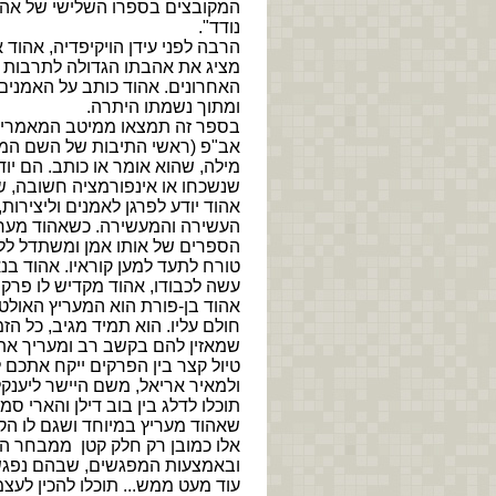
המקובצים בספרו השלישי של אהוד 
נודד".
הרבה לפני עידן הויקיפדיה, אהוד
מציג את אהבתו הגדולה לתרבות ע
האחרונים. אהוד כותב על האמנים 
ומתוך נשמתו היתרה.
בספר זה תמצאו ממיטב המאמרים 
אב"פ (ראשי התיבות של השם המלא 
מילה, שהוא אומר או כותב. הם יוד
שנשכחו או אינפורמציה חשובה, שכ
אהוד יודע לפרגן לאמנים וליצירות,
העשירה והמעשירה. כשאהוד מעריץ
הספרים של אותו אמן ומשתדל ללמ
טורח לתעד למען קוראיו. אהוד בנ
עשה לכבודו, אהוד מקדיש לו פרק
אהוד בן-פורת הוא המעריץ האולטימ
חולם עליו. הוא תמיד מגיב, כל הז
שמאזין להם בקשב רב ומעריך את
טיול קצר בין הפרקים ייקח אתכם 
ולמאיר אריאל, משם היישר ליענקל
תוכלו לדלג בין בוב דילן והארי 
שאהוד מעריץ במיוחד ושגם לו הק
אלו כמובן רק חלק קטן ממבחר ה
ובאמצעות המפגשים, שבהם נפגש 
עוד מעט ממש... תוכלו להכין לעצ