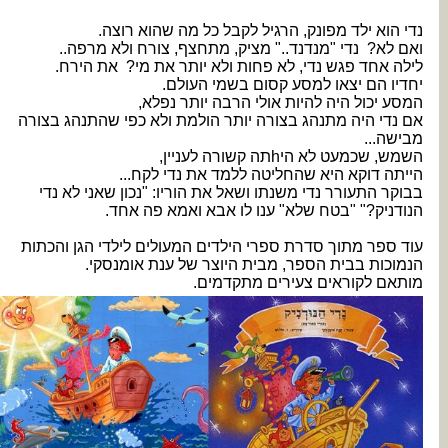
נדי הוא ילד מפונק, הרגיל לקבל כל מה שהוא רוצה.
ואם לא? נדי "מנדנד.." מציק, מתחצף, צורח ולא מרפה..
לילה אחד פגש נדי, לא פחות ולא יותר את מי? את הירח.
יחדיו הם יצאו למסע קסום בשמי העולם.
המסע יכול היה להיות אולי הרבה יותר נפלא,
אם נדי היה מתנהג בצורה יותר הולמת ולא כפי שהתנהג בצורה
מבישה...
השמש, שכמעט לא היhתה קשורה לעניין,
הייתה דוקא היא שהחליטה ללמד את נדי לקח...
בבוקר התעורר נדי משנתו ושאל את הוריו: "נכון שאני לא נדי
הנודניק?" "בטח שלא" ענו לו אבא ואמא פה אחד.
עוד ספר מתוך סדרת ספרי הילדים המעולים לילדי הגן והכתות
הנמוכות בבית הספר, מבית היוצר של ענת אומנסקי.
מותאם לקוראים צעירים מתקדמים.