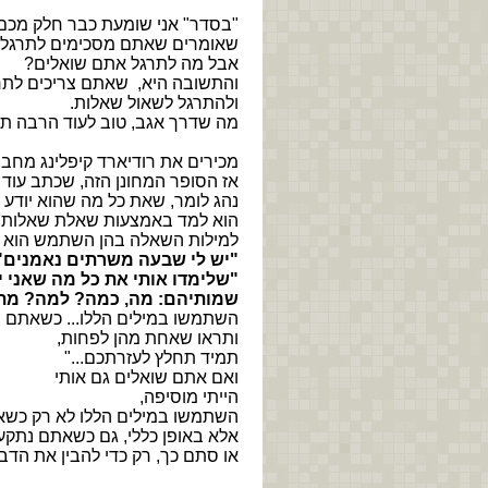
"בסדר" אני שומעת כבר חלק מכם
שאומרים שאתם מסכימים לתרגל.
אבל מה לתרגל אתם שואלים?
והתשובה היא, שאתם צריכים לתר
ולהתרגל לשאול שאלות.
מה שדרך אגב, טוב לעוד הרבה תח
מכירים את רודיארד קיפלינג מחבר
אז הסופר המחונן הזה, שכתב עוד
נהג לומר, שאת כל מה שהוא יודע ו
הוא למד באמצעות שאלת שאלות.
למילות השאלה בהן השתמש הוא ק
"יש לי שבעה משרתים נאמנים"
"שלימדו אותי את כל מה שאני י
שמותיהם: מה, כמה? למה? מתי
השתמשו במילים הללו... כשאתם 
ותראו שאחת מהן לפחות,
תמיד תחלץ לעזרתכם..."
ואם אתם שואלים גם אותי
הייתי מוסיפה,
השתמשו במילים הללו לא רק כש
אלא באופן כללי, גם כשאתם נתקעי
או סתם כך, רק כדי להבין את הדבר