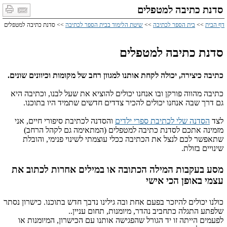
סדנת כתיבה למטפלים
דף הבית
>>
בית הספר לכתיבה
>>
שיטת הלימוד בבית הספר לכתיבה
>> סדנת כתיבה למטפלים
סדנת כתיבה למטפלים
כתיבה כיצירה, יכולה לקחת אותנו למגוון רחב של מקומות וכיוונים שונים.
כתיבה מהווה פורקן ובו אנחנו יכולים להוציא את שעל לבנו, וכתיבה היא
גם דרך שבה אנחנו יכולים להכיר צדדים חדשים שתמיד היו בתוכנו.
לצד
הסדנה שלי לכתיבת ספרי ילדים
והסדנה לכתיבת סיפורי חיים, אני
מזמינה אתכם לסדנת כתיבה למטפלים (המתאימה גם לקהל הרחב)
שתאפשר לכם לנצל את הכתיבה ככלי עוצמתי לשינוי פנימי, והובלת
שינויים בזולת.
מסע בעקבות המילה הכתובה או במילים אחרות לכתוב את
עצמי באופן הכי אישי
כולנו יכולים להיזכר בפעם אחת ובה גילינו נדבך חדש בתוכנו. כישרון נסתר
שלפתע התגלה כתחביב נהדר, מיומנות, תחום עניין..
לפעמים הייתה זו יד הגורל שהפגישה אותנו עם הכישרון, המיומנות או