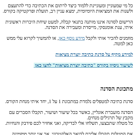
כל מי שמעוניין ומעוניינת ללמוד כיצד לרתום את הכתיבה כדי להתעצם
ולשנות את המציאות היומיומית, ימצא עניין רב, תועלת ופרקטיקה בקורס.
הרישום לסדנה איננו מותנה בתנאי קבלה, למעט שיחת היכרות ראשונית
איתי, ענת אומנסקי, מייסדת ומעבירה את הסדנה.
מוזמנים להכיר אותי ולקבל
מידע נוסף כאן
, או להמשיך לקרוא עלי ממש
כאן למטה.
למידע מקיף על סדנת כתיבה יוצרת מציאות
לשיעור ניסיון בקורס "כתיבה יוצרת מציאות" לחצו כאן
מתכונת הסדנה
סדנת כתיבה למטפלים נלמדת במתכונת 1 על 1, יחד איתי מנחת הקורס.
הסדנה מועברת אונליין, כאשר בכל שיעור ושיעור, תקבלו הסברים עם
מקבץ של תרגילים מנחים.
כל מטלה שתבצעו, תשלחו אלי לבדיקה, ואני אחזיר לכם פידבק והנחיות.
את המטלות תקבלו אליכם לדואר האלקטרוני, אך אני יותר ממזמינה