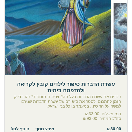
עשרת הדברות סיפור לילדים קובץ לקריאה
ולהדפסה ביתית
זוכרים את עשרת הדברות בעל פה? צריכים תזכורת? זהו בדיוק
הזמן להתכנס ולספר את סיפורם של עשרת הדברות שניתנו
למשה על הר סיני, במעמד בו כל בני ישראל.
דמי משלוח:
₪63.00
סה"כ המחיר:
₪93.00
₪30.00
מידע נוסף
הוסף לסל