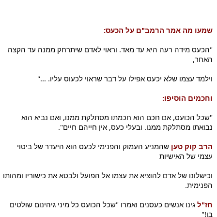
שמעו מה אמר הרמב"ם על הכעס:
"הכעס מידה רעה היא עד מאד. וראוי לאדם שיתרחק ממנה עד הקצה 
האחר,
וילמד עצמו שלא יכעס אפילו על דבר שראוי לכעוס עליו. ..."
וחכמים הוסיפו:
"שכל הכועס, אם חכם הוא חכמתו מסתלקת ממנו, ואם נביא הוא 
נבואתו מסתלקת ממנו. ובעלי כעס, אין חייהם חיים".
הרב קוק טען
 שהמניע העמוק והפנימי לכעס הוא היעדר של ביטוי 
עצמי של האישיות
וכישלונו של אדם להוציא את עצמו אל הפועל ולבטא את כישוריו ומהותו 
הפנימית.
חז"ל
 גינו אנשים כעסנים ואמרו "שכל הכועס כל מיני גיהינום שולטים 
בו!"