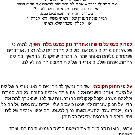
אם תתחילו לדבר – אתם לא מצליחים לראות את הסוף הטוב.
איך כתיבה יוצרת מציאות יכולה לעזור?
בשורה התחתונה שכותבים כעס,
תמיד עולה העניין של "רציתי משהו ולא קבלתי "
או "קבלתי משהו שלא רציתי"
לפרוק כעס על מישהו אחר זה נזק כמעט בלתי הפיך.
למה? כי 
שכשאנחנו פורקים כעס אנו יכולים לומר דברים שלא רצינו, או דברים 
שנתחרט עליהם מאוחר יותר, או דברים שיזיקו לנו בהמשך. במילים 
אחרות, אנחנו פולטים אנרגיה שלילית מתוכנו החוצה לעולם.
על פי החוק הקוסמי 
"שדומה נמשך לדומה" אם 
על מישהו אנחנו מושכים אלינו את אותה אנרגיה בחזרה. כלומר, במידה 
וקלקלנו משהו, נקבל קלקולים בחזרה. וזה עוד לפני שנצטרך לתת את 
הדין על הנזק שנגרום למי שאנו כועסים עליו. ילדים שכועסים עליהם כל 
הזמן, ילמדו שכדי להשיג משהו צריך לכעוס, והם יפיצו אנרגיה שלילית 
ויהיו מוקפים באנרגיה שלילית כל הזמן.
עכשיו, בואו ננסה לשנות את מציאות הכעס באמצעות כתיבה יוצרת 
מציאות.