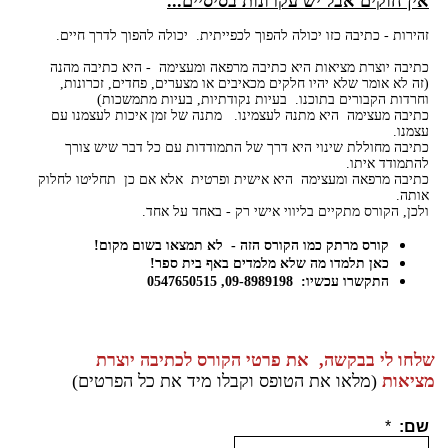
אין חוקים אבל יש עקרונות בסיסיים...
זהירות - כתיבה כזו יכולה להפוך לכפייתית. יכולה להפוך לדרך חיים.
כתיבה יוצרת מציאות היא כתיבה מרפאה ומעצימה - היא כתיבה מהנה
(זה לא אומר שלא יהיו חלקים מכאיבים או מצערים, פחדים, זכרונות,
וחרדות הקבורים בתוכנו. בעיות נקודתיות, בעיות מתמשכות
(
כתיבה מעצימה היא מתנה לעצמינו. מתנה של זמן איכות לעצמנו עם
עצמנו.
כתיבה מחוללת שינוי היא דרך של התמודדות עם כל דבר שיש צורך
להתמודד איתו.
כתיבה מרפאה ומעצימה היא אישית ופרטית אלא אם כן תחליטו לחלוק
אותה.
ולכן, הקורס מתקיים בליווי אישי רק - באחד על אחד.
קורס מרתק כמו הקורס הזה - לא תמצאו בשום מקום!
כאן תלמדו מה שלא מלמדים באף בית ספר!
התקשרו עכשיו: 09-8989198, 0547650515
שלחו לי בבקשה, את פרטי הקורס לכתיבה יוצרת
מציאות
(מלאו את הטופס וקבלו מיד את כל הפרטים)