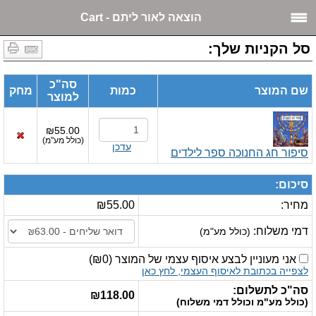
הוצאה לאור ליתם - Cart
סל הקניות שלך:
סה"כ
שם המוצר
כמות
מחק
למוצר
₪55.00
(
כולל מע"מ
)
עדכן
סיפור חג החנוכה ספר לילדים
סיכום:
מחיר:
₪55.00
דמי משלוח:
(כולל מע"מ)
אני מעוניין לבצע איסוף עצמי של המוצר
(
₪0
)
לצפייה בכתובת לאיסוף העצמי, לחץ כאן
סה"כ לתשלום:
₪118.00
(כולל מע"מ וכולל דמי משלוח)