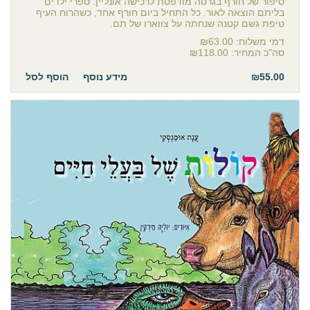
סיפור של חורף בגרסה מודפסת לרכישה אונליין. ספרי ילדים
בליתם הוצאה לאור. כל התחיל ביום חורף אחד, כשהרוח העיף
טיפת גשם קטנה שנחתה על צווארו של תם.
דמי משלוח:
₪63.00
סה"כ המחיר:
₪118.00
₪55.00
מידע נוסף
הוסף לסל